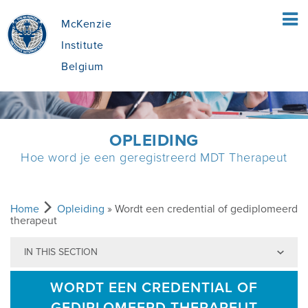
McKenzie
Institute
Belgium
HOME
OPLEIDING
Hoe word je een geregistreerd MDT Therapeut
PATIËNTEN
WAT IS DE MCKENZIE METHODE®?
THERAPEUTEN
Home
Opleiding
» Wordt een credential of gediplomeerd
therapeut
IN THIS SECTION
WAT HOUDT DE MCKENZIE METHODE®
DE MCKENZIE METHODE
OPLEIDING
IN?
WORDT EEN CREDENTIAL OF
VOORDELEN VAN MDT
VIND EEN CURSUS
OVER VZW MCKENZIE INSTITUTE BELGIUM
GEDIPLOMEERD THERAPEUT