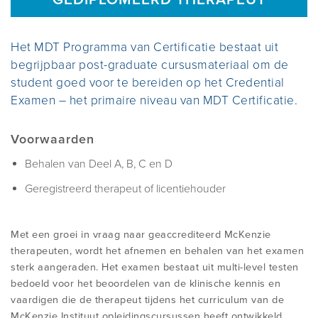
IS DE METHODE VOOR MIJ GESCHIKT?
MISVATTINGEN
INHOUD VAN DE CURSUSSEN
OVER MCKENZIE INTERNATIONAL
NIEUWS
Het MDT Programma van Certificatie bestaat uit
VIND EEN THERAPEUT
begrijpbaar post-graduate cursusmateriaal om de
student goed voor te bereiden op het Credential
REGISTRATIE
KOSTEN EN ACCREDITATIE
PRIVACY STATEMENT
CONTACT
Examen – het primaire niveau van MDT Certificatie.
ZELFBEHANDELING
Voorwaarden
ONDERZOEK EN BRONNEN
CURSUSSEN ALGEMENE INFORMATIE
BIJKOMENDE CONTACTGEGEVENS
BLOG
HANDIGE LINKS
Behalen van Deel A, B, C en D
Français
||
Nederlands
Geregistreerd therapeut of licentiehouder
INFO VOOR VERWIJZERS
WORDT EEN CREDENTIAL OF
GEDIPLOMEERD THERAPEUT
Leden Login
Met een groei in vraag naar geaccrediteerd McKenzie
HANDIGE LINKS
therapeuten, wordt het afnemen en behalen van het examen
INFO VOOR GEREGISTREERDEN
sterk aangeraden. Het examen bestaat uit multi-level testen
bedoeld voor het beoordelen van de klinische kennis en
WIJZIGEN GEGEVENS ONLINE
vaardigen die de therapeut tijdens het curriculum van de
REGISTER
INTERNATIONAAL DIPLOMA
McKenzie Instituut opleidingscursussen heeft ontwikkeld.